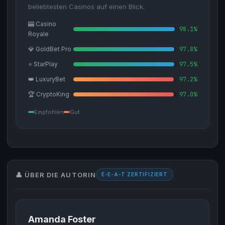
beliebtesten Casinos auf einen Blick.
🎰 Casino
98.1%
Royale
💎 GoldBet Pro
97.8%
⭐ StarPlay
97.5%
👑 LuxuryBet
97.2%
🏆 CryptoKing
97.0%
Empfohlen
Gut
👤 ÜBER DIE AUTORIN
E-E-A-T ZERTIFIZIERT
Amanda Foster