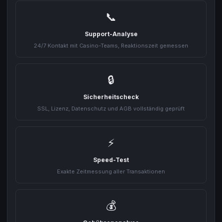
📞
Support-Analyse
24/7 Kontakt mit Casino-Teams, Reaktionszeit gemessen
🔒
Sicherheitscheck
SSL, Lizenz, Datenschutz und AGB vollständig geprüft
⚡
Speed-Test
Exakte Zeitmessung aller Transaktionen
💰