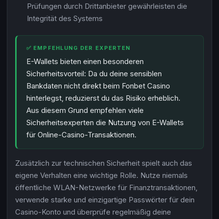
Prüfungen durch Drittanbieter gewährleisten die
Integrität des Systems
✅ EMPFEHLUNG DER EXPERTEN
E-Wallets bieten einen besonderen
Sicherheitsvorteil: Da du deine sensiblen
Bankdaten nicht direkt beim Fonbet Casino
hinterlegst, reduzierst du das Risiko erheblich.
Aus diesem Grund empfehlen viele
Sicherheitsexperten die Nutzung von E-Wallets
für Online-Casino-Transaktionen.
Zusätzlich zur technischen Sicherheit spielt auch das
eigene Verhalten eine wichtige Rolle. Nutze niemals
öffentliche WLAN-Netzwerke für Finanztransaktionen,
verwende starke und einzigartige Passwörter für dein
Casino-Konto und überprüfe regelmäßig deine