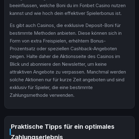
beeinflussen, welche Boni du im Fonbet Casino nutzen
kannst und wie hoch dein effektiver Spielerbonus ist.
Es gibt auch Casinos, die exklusive Deposit-Boni für
bestimmte Methoden anbieten. Diese können sich in
Form von extra Freispielen, erhöhtem Bonus-
Prozentsatz oder speziellen Cashback-Angeboten
zeigen. Halte daher die Aktionsseite des Casinos im
Blick und abonniere den Newsletter, um keine
attraktiven Angebote zu verpassen. Manchmal werden
solche Aktionen nur für kurze Zeit angeboten und sind
exklusiv für Spieler, die eine bestimmte
Zahlungsmethode verwenden.
Praktische Tipps für ein optimales
Zahlungserlebnis