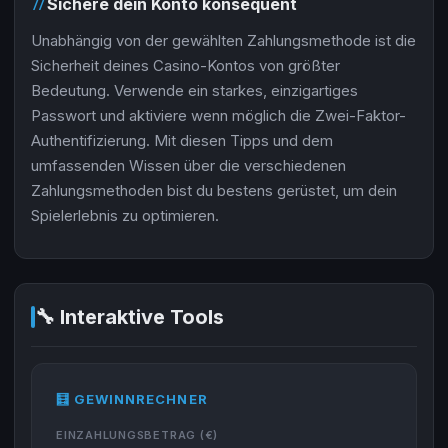
Sichere dein Konto konsequent
Unabhängig von der gewählten Zahlungsmethode ist die
Sicherheit deines Casino-Kontos von größter
Bedeutung. Verwende ein starkes, einzigartiges
Passwort und aktiviere wenn möglich die Zwei-Faktor-
Authentifizierung. Mit diesen Tipps und dem
umfassenden Wissen über die verschiedenen
Zahlungsmethoden bist du bestens gerüstet, um dein
Spielerlebnis zu optimieren.
🔧 Interaktive Tools
🧮 GEWINNRECHNER
EINZAHLUNGSBETRAG (€)