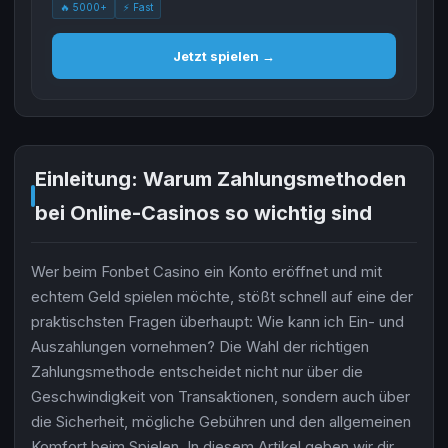
🔥 5000+
⚡ Fast
Jetzt spielen →
Einleitung: Warum Zahlungsmethoden
bei Online-Casinos so wichtig sind
Wer beim Fonbet Casino ein Konto eröffnet und mit
echtem Geld spielen möchte, stößt schnell auf eine der
praktischsten Fragen überhaupt: Wie kann ich Ein- und
Auszahlungen vornehmen? Die Wahl der richtigen
Zahlungsmethode entscheidet nicht nur über die
Geschwindigkeit von Transaktionen, sondern auch über
die Sicherheit, mögliche Gebühren und den allgemeinen
Komfort beim Spielen. In diesem Artikel geben wir dir