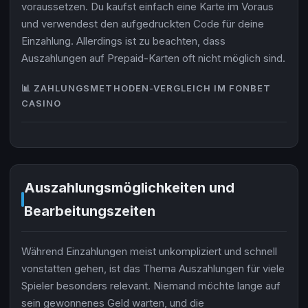
voraussetzen. Du kaufst einfach eine Karte im Voraus
und verwendest den aufgedruckten Code für deine
Einzahlung. Allerdings ist zu beachten, dass
Auszahlungen auf Prepaid-Karten oft nicht möglich sind.
📊 ZAHLUNGSMETHODEN-VERGLEICH IM FONBET
CASINO
Auszahlungsmöglichkeiten und
Bearbeitungszeiten
Während Einzahlungen meist unkompliziert und schnell
vonstatten gehen, ist das Thema Auszahlungen für viele
Spieler besonders relevant. Niemand möchte lange auf
sein gewonnenes Geld warten, und die