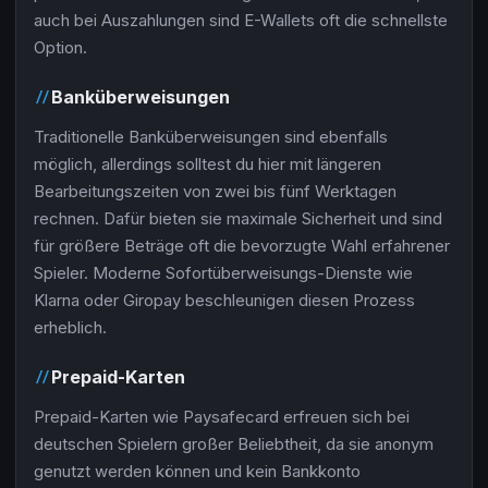
auch bei Auszahlungen sind E-Wallets oft die schnellste
Option.
Banküberweisungen
Traditionelle Banküberweisungen sind ebenfalls
möglich, allerdings solltest du hier mit längeren
Bearbeitungszeiten von zwei bis fünf Werktagen
rechnen. Dafür bieten sie maximale Sicherheit und sind
für größere Beträge oft die bevorzugte Wahl erfahrener
Spieler. Moderne Sofortüberweisungs-Dienste wie
Klarna oder Giropay beschleunigen diesen Prozess
erheblich.
Prepaid-Karten
Prepaid-Karten wie Paysafecard erfreuen sich bei
deutschen Spielern großer Beliebtheit, da sie anonym
genutzt werden können und kein Bankkonto