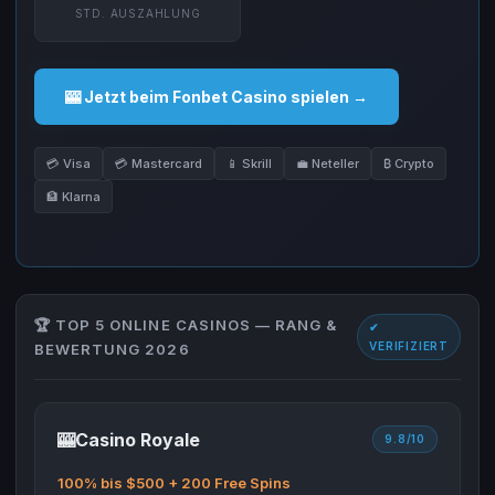
STD. AUSZAHLUNG
🎰 Jetzt beim Fonbet Casino spielen →
💳 Visa
💳 Mastercard
📱 Skrill
💼 Neteller
₿ Crypto
🏦 Klarna
🏆 TOP 5 ONLINE CASINOS — RANG &
✔
VERIFIZIERT
BEWERTUNG 2026
🎰
Casino Royale
9.8/10
100% bis $500 + 200 Free Spins